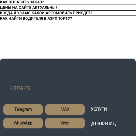
КАК ОПЛАТИТЬ ЗАКАЗ?
ЦЕНЫ НА САЙТЕ АКТУАЛЬНЫ?
КОГДА Я УЗНАЮ КАКОЙ АВТОМОБИЛЬ ПРИЕДЕТ?
КАК НАЙТИ ВОДИТЕЛЯ В АЭРОПОРТУ?
КОНТАКТЫ
Telegram
MAX
УСЛУГИ
WhatsApp
Viber
ДЛЯ ЮРЛИЦ
О НАС
+375 (29) 260-88-80
КОНТАКТЫ
BELTURTRANSFER@MAIL.RU
ОПЛАТА