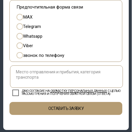
ДАЮ СОГЛАСИЕ НА
ОБРАБОТКУ ПЕРСОНАЛЬНЫХ ДАННЫХ
С ЦЕЛЬЮ
РАССМОТРЕНИЯ И ПОЛУЧЕНИЯ ОБРАТНОЙ СВЯЗИ (ОТВЕТА)
ОСТАВИТЬ ЗАЯВКУ
ООО «БелТурТрансфер», УНП 193749888
220 015, Республика Беларусь, г. Минск,
ул. Одоевского, д.115А, пом. 268
Свидетельство о гос. регистрации
№193749888 от 06.03.2024, выдано
Минским горисполкомом
Режим работы сайта: 24/7