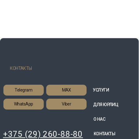
КОНТАКТЫ
Telegram
MAX
УСЛУГИ
WhatsApp
Viber
ДЛЯ ЮРЛИЦ
О НАС
+375 (29) 260-88-80
КОНТАКТЫ
BELTURTRANSFER@MAIL.RU
ОПЛАТА
НЕ НАШЛИ
НУЖНОГО НАПРАВЛЕНИЯ?
Оставьте заявку с указанием места назначения