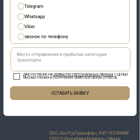
ОСТАВИТЬ ЗАЯВКУ
ООО «БелТурТрансфер», УНП 193749888
220 015, Республика Беларусь, г. Минск,
ул. Одоевского, д.115А, пом. 268
Свидетельство о гос. регистрации
№193749888 от 06.03.2024, выдано
Минским горисполкомом
Режим работы сайта: 24/7
Разработка сайта
KatsiaTochilina
©2024. ООО «БелТурТрансфер»
Положение о политике оператора в
Положение о политике
отношении обработки
в отношении
персональных данных
обработки cookie