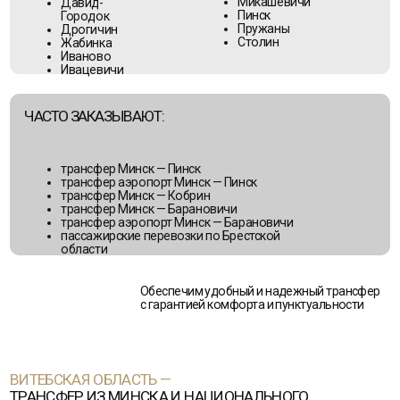
трансфер Минск — Барановичи
трансфер аэропорт Минск — Барановичи
пассажирские перевозки по Брестской
области
Обеспечим удобный и надежный трансфер
с гарантией комфорта и пунктуальности
ВИТЕБСКАЯ ОБЛАСТЬ —
ТРАНСФЕР ИЗ МИНСКА И НАЦИОНАЛЬНОГО
АЭРОПОРТА МИНСК
ООО «БелТурТрансфер» организует трансфер из Минска в города
Витебской области для отдыха, встреч и деловых целей
ПОПУЛЯРНЫЕ НАПРАВЛЕНИЯ:
Новолукомль
Барань
Новополоцк
Бешенковичи
Полоцк
Браслав
Поставы
Верхнедвинск
Россоны
Глубокое