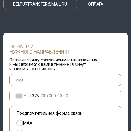
ДАЮ СОГЛАСИЕ НА
ОБРАБОТКУ ПЕРСОНАЛЬНЫХ ДАННЫХ
С ЦЕЛЬЮ
РАССМОТРЕНИЯ И ПОЛУЧЕНИЯ ОБРАТНОЙ СВЯЗИ (ОТВЕТА)
ОСТАВИТЬ ЗАЯВКУ
ООО «БелТурТрансфер», УНП 193749888
220 015, Республика Беларусь, г. Минск,
ул. Одоевского, д.115А, пом. 268
Свидетельство о гос. регистрации
№193749888 от 06.03.2024, выдано
Минским горисполкомом
Режим работы сайта: 24/7
Разработка сайта
KatsiaTochilina
©2024. ООО «БелТурТрансфер»