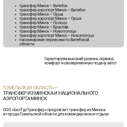
ГОМЕЛЬСКАЯ ОБЛАСТЬ —
ТРАНСФЕР ИЗ МИНСКА И НАЦИОНАЛЬНОГО
АЭРОПОРТА МИНСК
ООО «БелТурТрансфер» предлагает трансфер из Минска
в города Гомельской области для командировок и отдыха
ПОПУЛЯРНЫЕ НАПРАВЛЕНИЯ:
Ельск
Мозырь
Ветка
Жлобин
Буда-
Речица
Кошелёво
Светлогорск
Наровля
Калинковичи
Брагин
Рогачёв
Василевичи
Добруш
Туров
Житковичи
Хойники
Петриков
Чечерск
ЧАСТО ЗАКАЗЫВАЮТ: