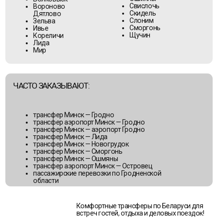
Комфортные трансферы по Беларуси для
встреч гостей, отдыха и деловых поездок!
ГРОДНЕНСКАЯ ОБЛАСТЬ —
ТРАНСФЕР ИЗ МИНСКА И НАЦИОНАЛЬНОГО
АЭРОПОРТА МИНСК
ООО «БелТурТрансфер» предлагает трансфер из Минска
в города Гродненской области для встреч и деловых целей
ПОПУЛЯРНЫЕ НАПРАВЛЕНИЯ:
Мосты
Берёзовка
Новогрудок
Большая
Островец
Берестовица
Ошмяны
Волковыск
Свислочь
Вороново
Скидель
Дятлово
Слоним
Зельва
Сморгонь
Ивье
Щучин
Кореличи
Лида
Мир