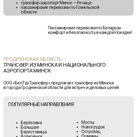
Мосты
Берёзовка
Новогрудок
Большая
Островец
Берестовица
Ошмяны
Волковыск
Свислочь
Вороново
Скидель
Дятлово
Слоним
Зельва
Сморгонь
Ивье
Щучин
Кореличи
Лида
Мир
ЧАСТО ЗАКАЗЫВАЮТ:
трансфер Минск — Гродно
трансфер аэропорт Минск — Гродно
трансфер Минск — аэропорт Гродно
трансфер Минск — Лида
трансфер Минск — Новогрудок
трансфер Минск — Сморгонь
трансфер Минск — Ошмяны
трансфер аэропорт Минск — Островец
пассажирские перевозки по Гродненской
области