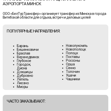
Орша
Городок,
Сенно
Дисна
Толочин
Докшицы
Ушачи
Дубровно
Чашники
Лепель
Лиозно
Миоры
ЧАСТО ЗАКАЗЫВАЮТ:
трансфер Минск — Витебск
трансфер аэропорт Минск — Витебск
трансфер Минск — Орша
трансфер аэропорт Минск — Орша
трансфер Минск — Полоцк
трансфер Минск — Браслав
трансфер Минск — Новополоцк
трансфер аэропорт Минск — Новополоцк
пассажирские перевозки по Витебской
области
Гарантируем высокий уровень сервиса,
комфорт и своевременную подачу авто!