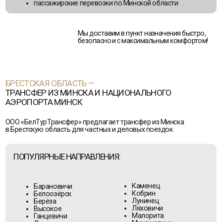
ТРАНСФЕР ИЗ МИНСКА И НАЦИОНАЛЬНОГО
АЭРОПОРТА МИНСК
ООО «БелТурТрансфер» предлагает трансфер из Минска
в Брестскую область для частных и деловых поездок
ПОПУЛЯРНЫЕ НАПРАВЛЕНИЯ:
Каменец
Барановичи
Кобрин
Белоозёрск
Лунинец
Берёза
Ляховичи
Высокое
Малорита
Ганцевичи
Микашевичи
Давид-
Пинск
Городок
Пружаны
Дрогичин
Столин
Жабинка
Иваново
Ивацевичи
ЧАСТО ЗАКАЗЫВАЮТ:
трансфер Минск — Пинск
трансфер аэропорт Минск — Пинск
трансфер Минск — Кобрин