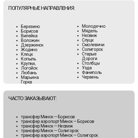
Солигорск
Жодино
Старые
Клецк
Дороги
Копыль
Столбцы
Крупки,
Узда
Логойск
Фаниполь
Любань
Червень
Марьина
Горка
ЧАСТО ЗАКАЗЫВАЮТ:
трансфер Минск — Борисов
трансфер аэропорт Минск — Борисов
трансфер Минск — Несвиж
трансфер Минск — Солигорск
трансфер аэропорт Минск — Солигорск
пассажирские перевозки по Минской области
Мы доставим в пункт назначения быстро,
безопасно и с максимальным комфортом!
БРЕСТСКАЯ ОБЛАСТЬ —