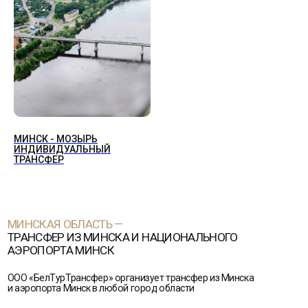
МИНСКАЯ ОБЛАСТЬ —
МИНСК - МОЗЫРЬ
ТРАНСФЕР ИЗ МИНСКА И НАЦИОНАЛЬНОГО
ИНДИВИДУАЛЬНЫЙ
ТРАНСФЕР
АЭРОПОРТА МИНСК
ООО «БелТурТрансфер» организует трансфер из Минска
и аэропорта Минск в любой город области
ПОПУЛЯРНЫЕ НАПРАВЛЕНИЯ:
Молодечно
Березино
Мядель
Борисов
Несвиж
Вилейка
Слуцк
Воложин
Смолевичи
Дзержинск