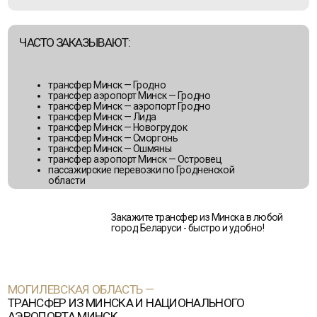
ООО «БелТурТрансфер» предлагает трансфер из Минска
в города Могилевской области для комфортных путешествий
ПОПУЛЯРНЫЕ НАПРАВЛЕНИЯ:
Мстиславль
Белыничи
Осиповичи
Бобруйск
Славгород
Быхов
Чаусы
Горки
Чериков
Кировск
Шклов
Климовичи
Кличев
Костюковичи
Кричев
Круглое
ЧАСТО ЗАКАЗЫВАЮТ:
трансфер Минск — Могилев
трансфер аэропорт Минск — Могилев
трансфер Минск — Осиповичи
трансфер Минск — Бобруйск
трансфер аэропорт Минск — Бобруйск
пассажирские перевозки по Могилевской