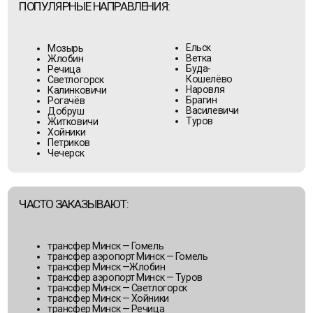
трансфер Минск — Гомель
трансфер аэропорт Минск — Гомель
трансфер Минск —Жлобин
трансфер аэропорт Минск — Туров
трансфер Минск — Светлогорск
трансфер Минск — Хойники
трансфер Минск — Речица
трансфер аэропорт Минск — Речица
пассажирские перевозки по Гомельской
области
Пассажирские перевозки по Беларуси -
комфорт и безопасность в каждой поездке!
ГРОДНЕНСКАЯ ОБЛАСТЬ —
ТРАНСФЕР ИЗ МИНСКА И НАЦИОНАЛЬНОГО
АЭРОПОРТА МИНСК
ООО «БелТурТрансфер» предлагает трансфер из Минска
в города Гродненской области для встреч и деловых целей
ПОПУЛЯРНЫЕ НАПРАВЛЕНИЯ: