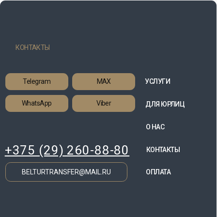
Telegram
MAX
УСЛУГИ
WhatsApp
Viber
ДЛЯ ЮРЛИЦ
О НАС
+375 (29) 260-88-80
КОНТАКТЫ
BELTURTRANSFER@MAIL.RU
ОПЛАТА
НЕ НАШЛИ
НУЖНОГО НАПРАВЛЕНИЯ?
Оставьте заявку с указанием места назначения
и мы свяжемся с вами в течение 10 минут
и рассчитаем стоимость