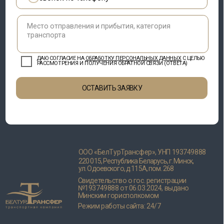
ООО «БелТурТрансфер», УНП 193749888
220 015, Республика Беларусь, г. Минск,
ул. Одоевского, д.115А, пом. 268
Свидетельство о гос. регистрации
№193749888 от 06.03.2024, выдано
Минским горисполкомом
Режим работы сайта: 24/7
Разработка сайта
KatsiaTochilina
©2024. ООО «БелТурТрансфер»
Положение о политике оператора в
Положение о политике
отношении обработки
в отношении
персональных данных
обработки cookie