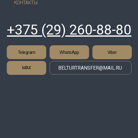
Telegram
WhatsApp
Viber
MAX
BELTURTRANSFER@MAIL.RU
УСЛ
ДЛЯ
О НА
КОН
ОПЛ
ООО 