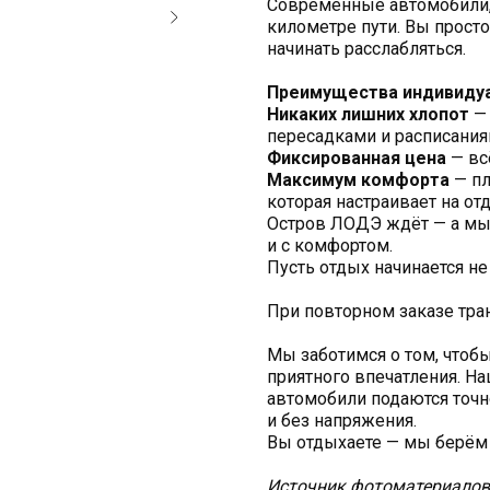
Современные автомобили,
километре пути. Вы прост
начинать расслабляться.
Преимущества индивидуа
Никаких лишних хлопот
— 
пересадками и расписания
Фиксированная цена
— вс
Максимум комфорта
— пл
которая настраивает на от
Остров ЛОДЭ ждёт — а мы 
и с комфортом.
Пусть отдых начинается не 
При повторном заказе тра
Мы заботимся о том, чтоб
приятного впечатления. Н
автомобили подаются точн
и без напряжения.
Вы отдыхаете — мы берём 
Источник фотоматериалов