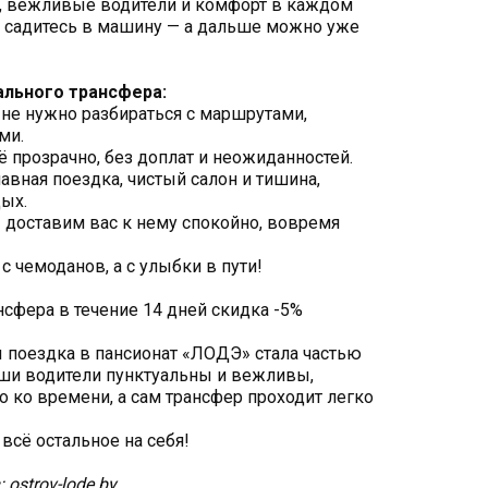
 вежливые водители и комфорт в каждом
о садитесь в машину — а дальше можно уже
льного трансфера:
не нужно разбираться с маршрутами,
ми.
ё прозрачно, без доплат и неожиданностей.
авная поездка, чистый салон и тишина,
дых.
доставим вас к нему спокойно, вовремя
с чемоданов, а с улыбки в пути!
нсфера в течение 14 дней скидка -5%
ы поездка в пансионат «ЛОДЭ» стала частью
аши водители пунктуальны и вежливы,
о ко времени, а сам трансфер проходит легко
всё остальное на себя!
:
ostrov-lode.by