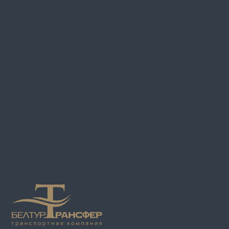
220 0
ул. О
Свиде
№193
Минс
Режим
©2024. ООО «БелТурТрансфер»
Положе
отноше
Разработка сайта
KatsiaTochilina