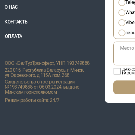
15, Республика Беларусь, г. Минск,
ДАЮ СОГЛАСИЕ НА
ОБРА
РАССМОТРЕНИЯ И ПОЛУЧ
доевского, д.115А, пом. 268
тельство о гос. регистрации
749888 от 06.03.2024, выдано
ким горисполкомом
 работы сайта: 24/7
ние о политике в
Положение о политике оператора 
нии обработки cookie
отношении обработки персональн