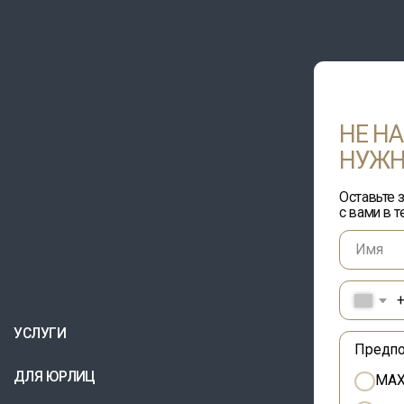
НУЖНОГО НАП
Оставьте заявку с указан
с вами в течение 10 мину
+375
УГИ
Предпочтительная фо
 ЮРЛИЦ
MAX
Telegram
С
Whatsapp
ТАКТЫ
Viber
звонок по телефон
АТА
«БелТурТрансфер», УНП 193749888