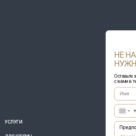
НЕ НАШЛИ
НУЖНОГО НАП
Оставьте заявку с указан
с вами в течение 10 мину
+375
УГИ
Предпочтительная фо
 ЮРЛИЦ
MAX
Telegram
С
Whatsapp
ТАКТЫ
Viber
звонок по телефон
АТА