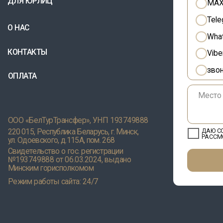
«БелТурТрансфер», УНП 193749888
15, Республика Беларусь, г. Минск,
ДАЮ СОГЛАСИЕ НА
ОБРА
РАССМОТРЕНИЯ И ПОЛУЧ
доевского, д.115А, пом. 268
тельство о гос. регистрации
749888 от 06.03.2024, выдано
ким горисполкомом
 работы сайта: 24/7
ние о политике в
Положение о политике оператора 
нии обработки cookie
отношении обработки персональн