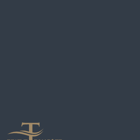
ООО 
220 0
ул. О
Свиде
№193
Минс
Режим
©2024. ООО «БелТурТрансфер»
Положе
отноше
Разработка сайта
KatsiaTochilina