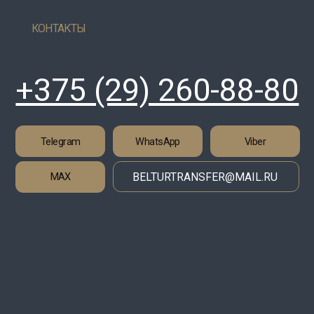
Telegram
WhatsApp
Viber
MAX
BELTURTRANSFER@MAIL.RU
УСЛ
ДЛЯ
О НА
КОН
ОПЛ